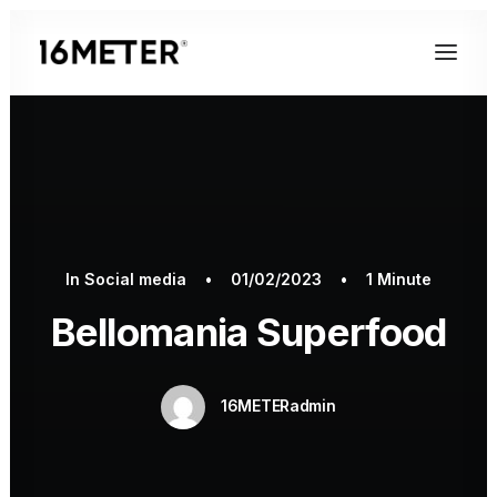
In
Social media
•
01/02/2023
•
1 Minute
Bellomania Superfood
16METERadmin