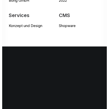
Bong GmbH
2022
Services
CMS
Konzept und Design
Shopware