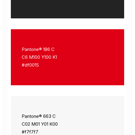
Pantone® 186 C
C6 M100 Y100 K1
#df0015
Pantone® 663 C
C02 M01 Y01 K00
#f7f7f7